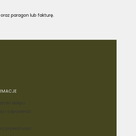
oraz paragon lub fakturę.
RMACJE
amin sklepu
ia i odpowiedzi
yka prywatności