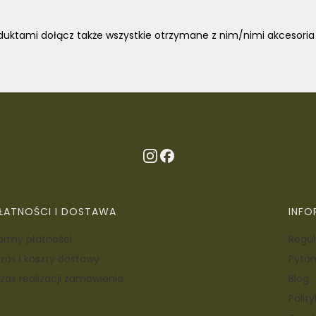
duktami dołącz także
wszystkie otrzymane z nim/nimi akcesoria 
ŁATNOŚCI I DOSTAWA
INFO
ormy płatności
Regul
zas i koszty dostawy
Pytan
zas realizacji zamówienia
Blog
Polit