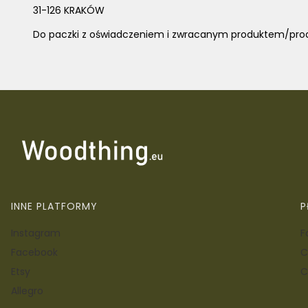
31-126 KRAKÓW
Do paczki z oświadczeniem i zwracanym produktem/pro
Linki w stopce
INNE PLATFORMY
P
Instagram
F
Facebook
C
Etsy
C
Allegro