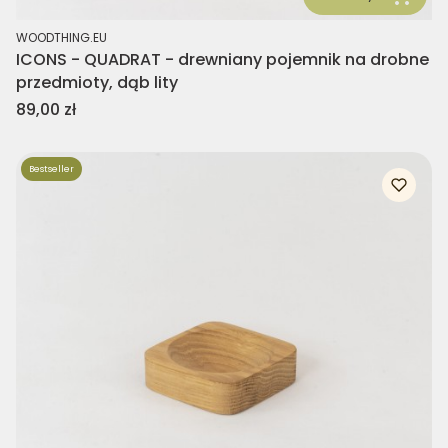
PRODUCENT
WOODTHING.EU
ICONS - QUADRAT - drewniany pojemnik na drobne
przedmioty, dąb lity
Cena
89,00 zł
Bestseller