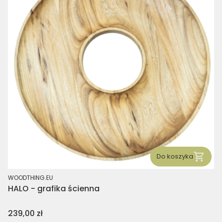
Do koszyka
PRODUCENT
WOODTHING.EU
HALO - grafika ścienna
Cena
239,00 zł