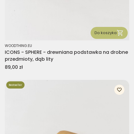
Do koszyka
PRODUCENT
WOODTHING.EU
ICONS - SPHERE - drewniana podstawka na drobne
przedmioty, dąb lity
Cena
89,00 zł
Bestseller