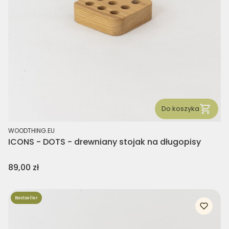
Do koszyka
PRODUCENT
WOODTHING.EU
ICONS - DOTS - drewniany stojak na długopisy
Cena
89,00 zł
Bestseller