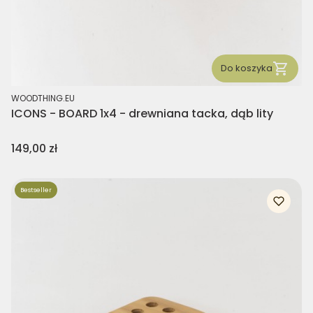
Do koszyka
PRODUCENT
WOODTHING.EU
ICONS - BOARD 1x4 - drewniana tacka, dąb lity
Cena
149,00 zł
Bestseller