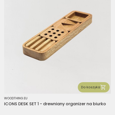
Do koszyka
PRODUCENT
WOODTHING.EU
ICONS DESK SET 1 - drewniany organizer na biurko