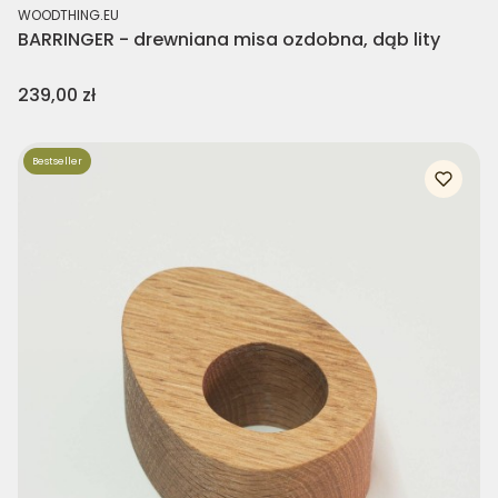
PRODUCENT
WOODTHING.EU
BARRINGER - drewniana misa ozdobna, dąb lity
Cena
239,00 zł
Bestseller