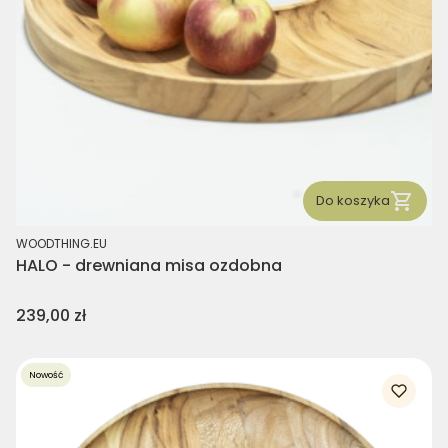
Do koszyka
PRODUCENT
WOODTHING.EU
HALO - drewniana misa ozdobna
Cena
239,00 zł
Nowość