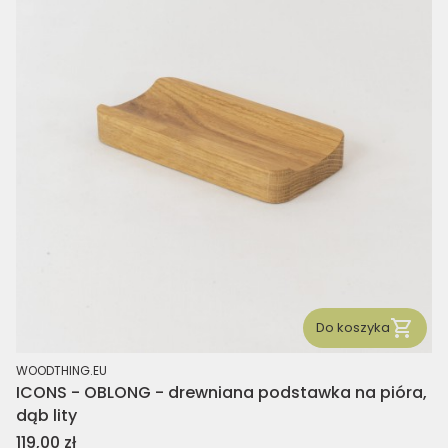
Do koszyka
PRODUCENT
WOODTHING.EU
ICONS - OBLONG - drewniana podstawka na pióra,
dąb lity
Cena
119,00 zł