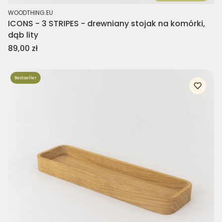
PRODUCENT
WOODTHING.EU
ICONS - 3 STRIPES - drewniany stojak na komórki,
dąb lity
Cena
89,00 zł
Bestseller