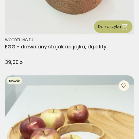
Do koszyka
PRODUCENT
WOODTHING.EU
EGG - drewniany stojak na jajka, dąb lity
Cena
39,00 zł
Nowość