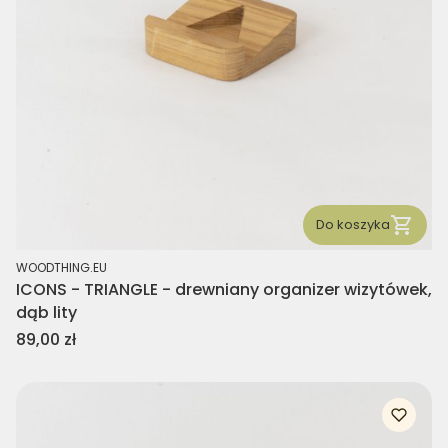
Do koszyka
PRODUCENT
WOODTHING.EU
ICONS - TRIANGLE - drewniany organizer wizytówek,
dąb lity
Cena
89,00 zł