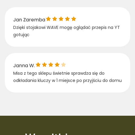
Jan Zaremba gave a rating of: 5
Jan Zaremba
Dzięki stojakowi WAVE mogę oglądać przepis na YT
gotując
Janna W. gave a rating of: 4
Janna W.
Misa z tego sklepu świetnie sprawdza się do
odkładania kluczy w 1 miejsce po przyjściu do domu