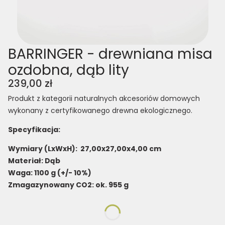
BARRINGER - drewniana misa
ozdobna, dąb lity
Cena
239,00 zł
Produkt z kategorii naturalnych akcesoriów domowych
wykonany z certyfikowanego drewna ekologicznego.
Specyfikacja:
Wymiary (LxWxH): 27,00x27,00x4,00 cm
Materiał: Dąb
Waga: 1100 g (+/- 10%)
Zmagazynowany CO2: ok. 955 g
*
Faktura drewna
Wybierz