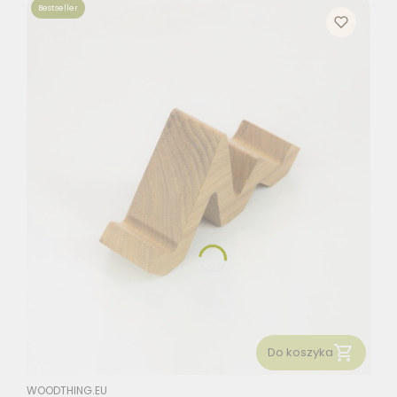
Bestseller
Do koszyka
PRODUCENT
WOODTHING.EU