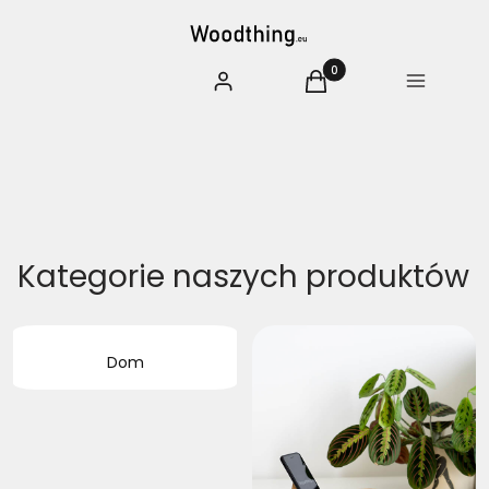
Produkty w koszyku: 0. 
Zaloguj się
Koszyk
Menu
Kategorie naszych produktów
Dom